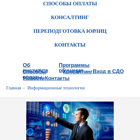
СПОСОБЫ ОПЛАТЫ
КОНСАЛТИНГ
ПЕРЕПОДГОТОВКА ЮРЛИЦ
КОНТАКТЫ
Об
Программы
институте
обучения
Вход в СДО
Способы
Консалтинг
оплаты
Новости
Контакты
Главная
»
Информационные технологии