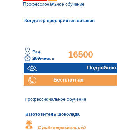
Профессиональное обучение
Кондитер предприятия питания
Все
16500
280 часов
регионы
руб.
Подробнее
Бесплатная
консультация
Профессиональное обучение
Изготовитель шоколада
С видеотрансляцией