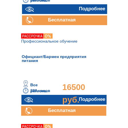
280 часов
регионы
руб.
Подробнее
Подробнее
Бесплатная
консультация
Профессиональное обучение
Официант/Бармен предприятия
питания
Все
16500
280 часов
регионы
руб.
Подробнее
Бесплатная
консультация