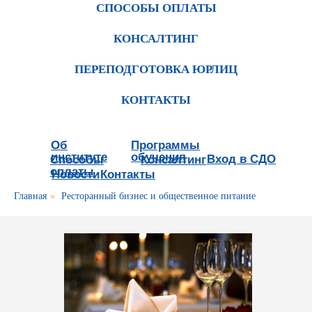
СПОСОБЫ ОПЛАТЫ
КОНСАЛТИНГ
ПЕРЕПОДГОТОВКА ЮРЛИЦ
КОНТАКТЫ
Об
Программы
институте
обучения
Вход в СДО
Способы
Консалтинг
оплаты
Новости
Контакты
Главная
»
Ресторанный бизнес и общественное питание