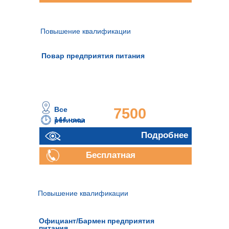
консультация
Повышение квалификации
Повар предприятия питания
Все
7500
144 часа
регионы
руб.
Подробнее
Подробнее
Бесплатная
консультация
Повышение квалификации
Официант/Бармен предприятия
питания