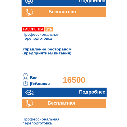
руб.
Подробнее
Бесплатная
консультация
Профессиональная
переподготовка
Управление рестораном
(предприятием питания)
Все
16500
280 часов
регионы
руб.
Подробнее
Бесплатная
консультация
Профессиональная
переподготовка