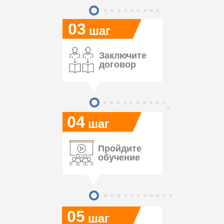
03
шаг
Заключите
договор
04
шаг
Пройдите
обучение
05
шаг