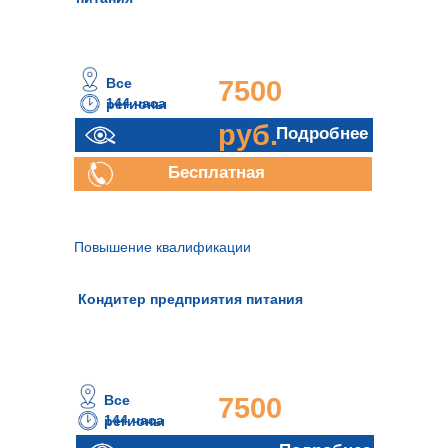
Все
7500
144 часа
регионы
руб.
Подробнее
Бесплатная
консультация
Повышение квалификации
Кондитер предприятия питания
Все
7500
144 часа
регионы