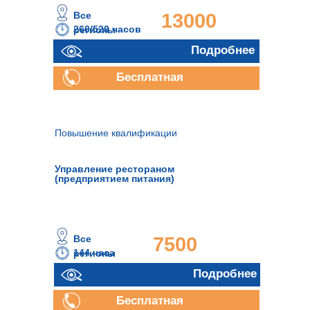
Все
13000
260/520 часов
регионы
руб.
Подробнее
Подробнее
Бесплатная
консультация
Повышение квалификации
Управление рестораном
(предприятием питания)
Все
7500
144 часа
регионы
руб.
Подробнее
Бесплатная