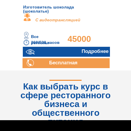
Изготовитель шоколада
(шоколатье)
С видеотрансляцией
Все
45000
260/520 часов
регионы
руб.
Подробнее
Бесплатная
консультация
Как выбрать курс в
сфере ресторанного
бизнеса и
общественного
питания