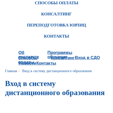
СПОСОБЫ ОПЛАТЫ
КОНСАЛТИНГ
ПЕРЕПОДГОТОВКА ЮРЛИЦ
КОНТАКТЫ
Об
Программы
институте
обучения
Вход в СДО
Способы
Консалтинг
оплаты
Новости
Контакты
Главная
»
Вход в систему дистанционного образования
Вход в систему
дистанционного образования