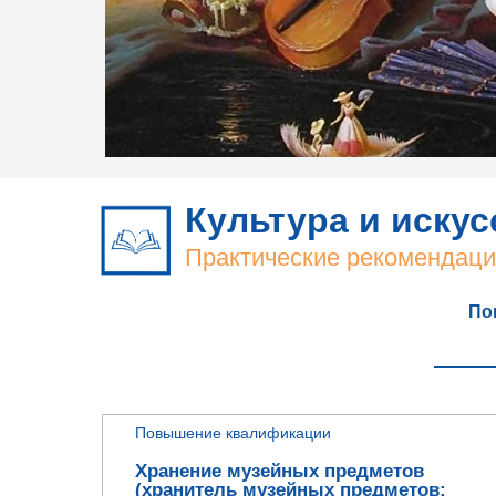
Культура и искус
Практические рекомендаци
По
Повышение квалификации
Хранение музейных предметов
(хранитель музейных предметов;