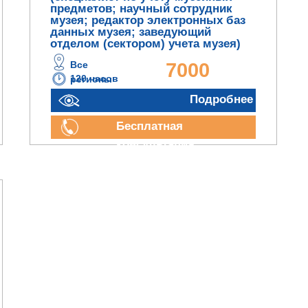
предметов; научный сотрудник
музея; редактор электронных баз
данных музея; заведующий
отделом (сектором) учета музея)
Все
7000
120 часов
регионы
руб.
Подробнее
Бесплатная
консультация