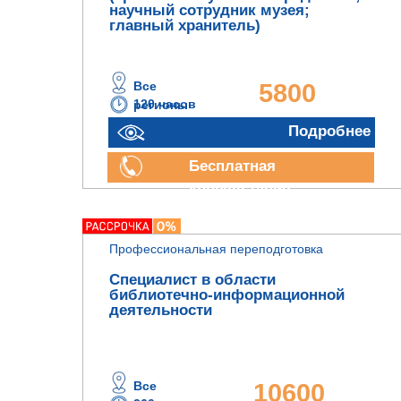
научный сотрудник музея;
главный хранитель)
Все
5800
120 часов
регионы
руб.
Подробнее
Бесплатная
консультация
Профессиональная переподготовка
Специалист в области
библиотечно-информационной
деятельности
Все
10600