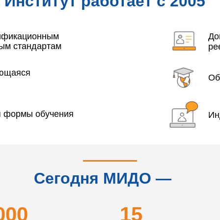
Институт работает с 2005
года
лификационным
До
ым стандартам
ре
яющаяся
Об
я формы обучения
Ин
Сегодня МИДО —
это...
000
15