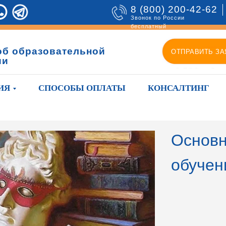
8 (800) 200-42-62
Звонок по России
бесплатный
об образовательной
ОТПРАВИТЬ ЗА
ии
ИЯ
СПОСОБЫ ОПЛАТЫ
КОНСАЛТИНГ
Основн
обучен