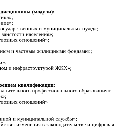
 дисциплины (модули):
тика»;
ение»;
я государственных и муниципальных нужд»;
 занятости населения»;
игиозных отношений»;
льным и частным жилищными фондами»;
и»;
дом и инфраструктурой ЖКХ»;
воением квалификации:
полнительного профессионального образования»;
и»;
игиозных отношений»
енной и муниципальной службы»;
стве: изменения в законодательстве и цифровая