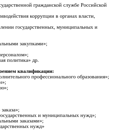
сударственной гражданской службе Российской
иводействия коррупции в органах власти,
влении государственных, муниципальных и
альными закупками»;
персоналом»;
ая политика» др.
воением квалификации:
полнительного профессионального образования»;
и»;
ию»;
 заказа»;
я государственных и муниципальных нужд»;
альными заказами»;
ударственных нужд»