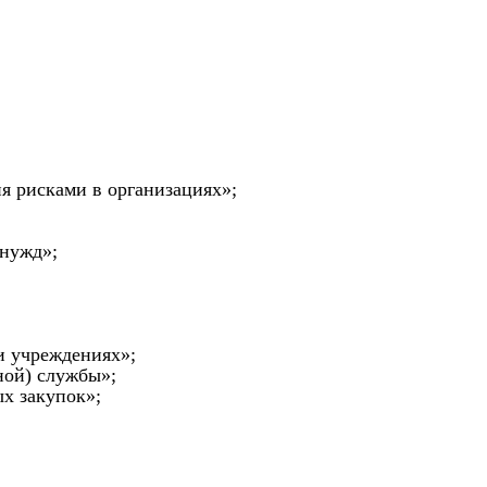
я рисками в организациях»;
 нужд»;
и учреждениях»;
ной) службы»;
х закупок»;