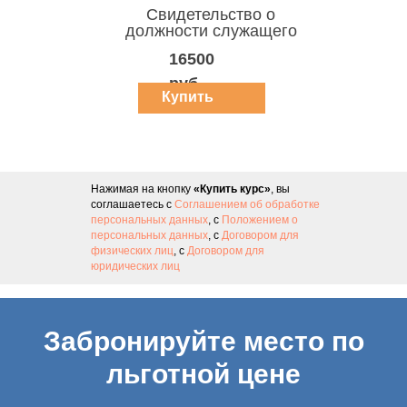
Свидетельство о
должности служащего
16500
руб.
Купить
курс
Нажимая на кнопку
«Купить курс»
, вы
соглашаетесь с
Соглашением об обработке
персональных данных
, с
Положением о
персональных данных
, с
Договором для
физических лиц
, с
Договором для
юридических лиц
Забронируйте место по
льготной цене