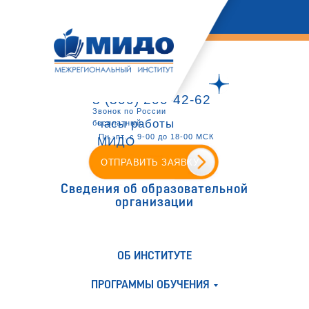
8 (800) 200-42-62
Звонок по России
часы работы
бесплатный
Пн.-пт. с 9-00 до 18-00 МСК
МИДО
ОТПРАВИТЬ ЗАЯВКУ
Сведения об образовательной
организации
ОБ ИНСТИТУТЕ
ПРОГРАММЫ ОБУЧЕНИЯ