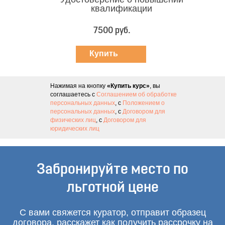
квалификации
7500 руб.
Купить
курс
Нажимая на кнопку
«Купить курс»
, вы
соглашаетесь с
Соглашением об обработке
персональных данных
, с
Положением о
персональных данных
, с
Договором для
физических лиц
, с
Договором для
юридических лиц
Забронируйте место по
льготной цене
С вами свяжется куратор, отправит образец
договора, расскажет как получить рассрочку на