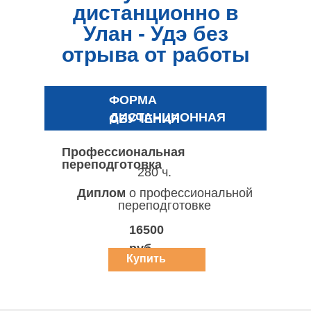
дистанционно в
Улан - Удэ без
отрыва от работы
ФОРМА
ДИСТАНЦИОННАЯ
ОБУЧЕНИЯ
Профессиональная
переподготовка
280 ч.
Диплом
о профессиональной
переподготовке
16500
руб.
Купить
курс