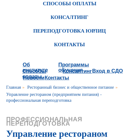
СПОСОБЫ ОПЛАТЫ
КОНСАЛТИНГ
ПЕРЕПОДГОТОВКА ЮРЛИЦ
КОНТАКТЫ
Об
Программы
институте
обучения
Вход в СДО
Способы
Консалтинг
оплаты
Новости
Контакты
Главная
»
Ресторанный бизнес и общественное питание
»
Управление рестораном (предприятием питания) -
профессиональная переподготовка
ПРОФЕССИОНАЛЬНАЯ
ПЕРЕПОДГОТОВКА
Управление рестораном